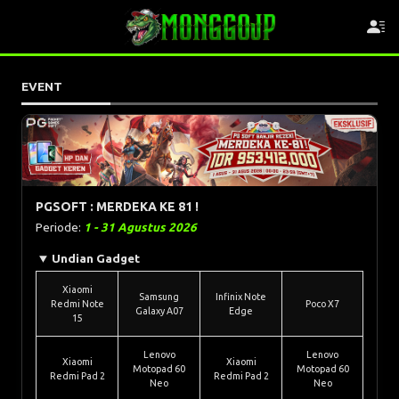
EVENT
PGSOFT : MERDEKA KE 81 !
Periode:
1 - 31 Agustus 2026
Undian Gadget
Xiaomi
Samsung
Infinix Note
Redmi Note
Poco X7
Galaxy A07
Edge
15
Lenovo
Lenovo
Xiaomi
Xiaomi
Motopad 60
Motopad 60
Redmi Pad 2
Redmi Pad 2
Neo
Neo