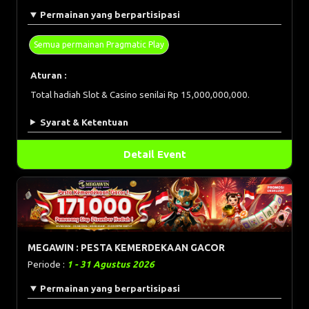
Permainan yang berpartisipasi
Semua permainan Pragmatic Play
Aturan :
Total hadiah Slot & Casino senilai Rp 15,000,000,000.
Syarat & Ketentuan
Detail Event
MEGAWIN : PESTA KEMERDEKAAN GACOR
Periode :
1 - 31 Agustus 2026
Permainan yang berpartisipasi