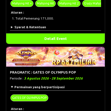
Mahjong Hit +
Mahjong Hit
Mahjong Hit 2
Crazy Mahjong
Aturan :
Total Pemenang 171,000.
Syarat & Ketentuan
Detail Event
PRAGMATIC : GATES OF OLYMPUS POP
Periode :
3 Agustus 2026 - 28 September 2026
Permainan yang berpartisipasi
GATES OF OLYMPUS POP
Aturan :