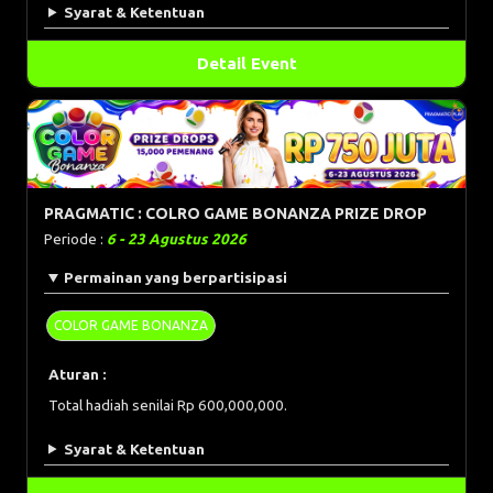
Syarat & Ketentuan
Detail Event
PRAGMATIC : COLRO GAME BONANZA PRIZE DROP
Periode :
6 - 23 Agustus 2026
Permainan yang berpartisipasi
COLOR GAME BONANZA
Aturan :
Total hadiah senilai Rp 600,000,000.
Syarat & Ketentuan