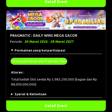
Detail Event
PRAGMATIC : DAILY WINS MEGA GACOR
Periode :
30 Maret 2026 - 28 Maret 2027
Permainan yang berpartisipasi
Semua permainan slot Pragmatic Play
Aturan :
Total hadiah Slot senilai Rp 5,983,200,000 (bagian dari Rp
88,000,000,000).
Syarat & Ketentuan
Detail Event