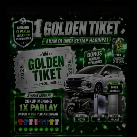
KENTUCKY MID
06-08-2026
4157
OREGON 03
06-08-2026
9016
OREGON 06
06-08-2026
9723
OREGON 09
06-08-2026
7388
KENTUCKY EVE
06-08-2026
7029
HK SIANG
06-08-2026
9220
CAMBODIA
06-08-2026
7607
OREGON 12
06-08-2026
1593