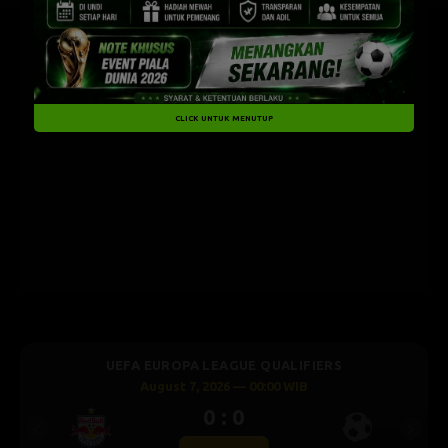
CLICK UNTUK MENUTUP
UEFA EUROPA LEAGUE QUALIFIERS
U
August 7, 2026 — 00:00 WIB
0 : 0
Previous
Next