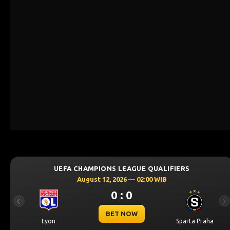
A CHAMPIONS LEAGUE QUALIFIERS
UEFA 
August 12, 2026 — 02:00 WIB
0 : 0
Previous
Ne
BET NOW
Sparta Praha
Slovan Bratislava