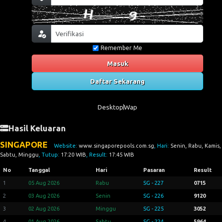
Remember Me
Masuk
Daftar Sekarang
Desktop
Wap
Hasil Keluaran
SINGAPORE
Website:
www.singaporepools.com.sg
, Hari:
Senin, Rabu, Kamis,
Sabtu, Minggu
, Tutup:
17:20 WIB
, Result:
17:45 WIB
No
Tanggal
Hari
Pasaran
Result
1
05 Aug 2026
Rabu
SG - 227
0715
2
03 Aug 2026
Senin
SG - 226
9120
3
02 Aug 2026
Minggu
SG - 225
3052
4
01 Aug 2026
Sabtu
SG - 224
5964