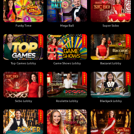
Funky Time
Mega Ball
Super Sicbo
Top Games Lobby
Game Shows Lobby
Baccarat Lobby
Sicbo Lobby
Roulette Lobby
Blackjack Lobby